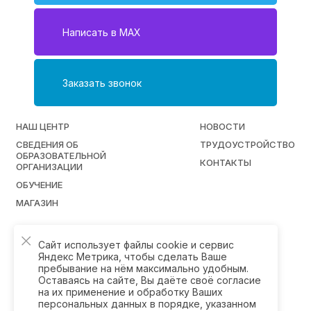
Написать в MAX
Заказать звонок
НАШ ЦЕНТР
НОВОСТИ
СВЕДЕНИЯ ОБ
ТРУДОУСТРОЙСТВО
ОБРАЗОВАТЕЛЬНОЙ
КОНТАКТЫ
ОРГАНИЗАЦИИ
ОБУЧЕНИЕ
МАГАЗИН
Сайт использует файлы cookie и сервис
© ООО "Многопрофильный учебный центр
Яндекс Метрика, чтобы сделать Ваше
"ЛИК" 2013 — 2026. Все права защищены.
пребывание на нём максимально удобным.
Оставаясь на сайте, Вы даёте своё согласие
на их применение и обработку Ваших
Разработка сайта
персональных данных в порядке, указанном