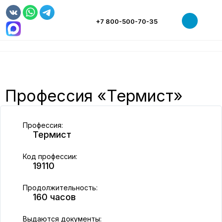
+7 800-500-70-35
НАШ ЦЕНТР
СВЕДЕНИЯ ОБ ОБРАЗОВАТЕЛЬНОЙ ОРГАНИЗАЦИИ
РАБОЧИЕ ПРОФЕССИИ
ОБУЧЕНИЕ
Профессия «Термист»
МАГАЗИН
НОВОСТИ
Профессия:
ТРУДОУСТРОЙСТВО
Термист
КОНТАКТЫ
Код профессии:
19110
Продолжительность:
160 часов
Выдаются документы: