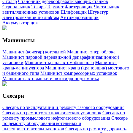
Столяр
Станочник деревообрабатывающих станков
Стропальщик
Токарь
Термист
Фрезеровщик
Чистильщик
вентиляционных установок
Шлифовщик
Штукатур
Электромеханик по лифтам
Антикоррозийщик
Аккумуляторщик
Машинисты
Машинист (кочегар) котельной
Машинист энергоблока
Машинист паровой передвижной депарафинизационной
установки
Машинист крана автомобильного
Машинист
крана-манипулятора
Машинист крана (крановщик) мостового
и башенного типа
Машинист компрессорных установок
Машинист автовышки и автогидроподъемника
Слесари
Слесарь по эксплуатации и ремонту газового оборудования
Слесарь по ремонту технологических установок
Слесарь по
ремонту промыслового нефтегазового оборудования
Слесарь
по ремонту оборудования котельных и
пылеприготовительных цехов
Слесарь по ремонту дорожно-