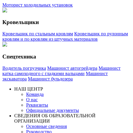
Моторист холодильных установок
Кровельщики
Кровельщик по стальным кровлям
Кровельщик по рулонным
кровлям и по кровлям из штучных материалов
Спецтехника
Водитель погрузчика
Машинист автогрейдера
Машинист
катка самоходного с гладкими вальцами
Машинист
экскаватора
Машинист бульдозера
НАШ ЦЕНТР
Команда
О нас
Реквизиты
Официальные документы
СВЕДЕНИЯ ОБ ОБРАЗОВАТЕЛЬНОЙ
ОРГАНИЗАЦИИ
Основные сведения
Руководство