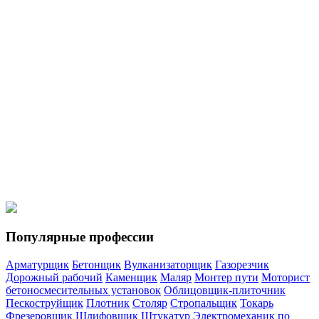
Мотористы
Моторист холодильных установок
Кровельщики
Кровельщик по стальным кровлям
Кровельщик по рулонным
кровлям и по кровлям из штучных материалов
Спецтехника
Водитель погрузчика
Машинист автогрейдера
Машинист
катка самоходного с гладкими вальцами
Машинист
экскаватора
Машинист бульдозера
Популярные профессии
Арматурщик
Бетонщик
Вулканизаторщик
Газорезчик
Дорожный рабочий
Каменщик
Маляр
Монтер пути
Моторист
бетоносмесительных установок
Облицовщик-плиточник
Пескоструйщик
Плотник
Столяр
Стропальщик
Токарь
Фрезеровщик
Шлифовщик
Штукатур
Электромеханик по