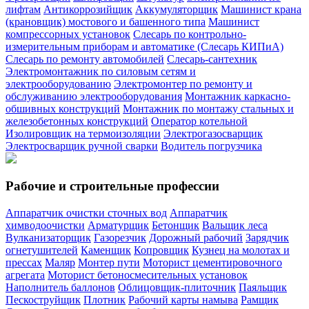
лифтам
Антикоррозийщик
Аккумуляторщик
Машинист крана
(крановщик) мостового и башенного типа
Машинист
компрессорных установок
Слесарь по контрольно-
измерительным приборам и автоматике (Слесарь КИПиА)
Слесарь по ремонту автомобилей
Слесарь-сантехник
Электромонтажник по силовым сетям и
электрооборудованию
Электромонтер по ремонту и
обслуживанию электрооборудования
Монтажник каркасно-
обшивных конструкций
Монтажник по монтажу стальных и
железобетонных конструкций
Оператор котельной
Изолировщик на термоизоляции
Электрогазосварщик
Электросварщик ручной сварки
Водитель погрузчика
Рабочие и строительные профессии
Аппаратчик очистки сточных вод
Аппаратчик
химводоочистки
Арматурщик
Бетонщик
Вальщик леса
Вулканизаторщик
Газорезчик
Дорожный рабочий
Зарядчик
огнетушителей
Каменщик
Копровщик
Кузнец на молотах и
прессах
Маляр
Монтер пути
Моторист цементировочного
агрегата
Моторист бетоносмесительных установок
Наполнитель баллонов
Облицовщик-плиточник
Паяльщик
Пескоструйщик
Плотник
Рабочий карты намыва
Рамщик