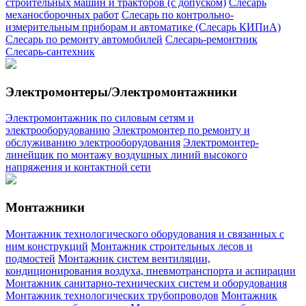
строительных машин и тракторов (с допуском)
Слесарь
механосборочных работ
Слесарь по контрольно-
измерительным приборам и автоматике (Слесарь КИПиА)
Слесарь по ремонту автомобилей
Слесарь-ремонтник
Слесарь-сантехник
Электромонтеры/Электромонтажники
Электромонтажник по силовым сетям и
электрооборудованию
Электромонтер по ремонту и
обслуживанию электрооборудования
Электромонтер-
линейщик по монтажу воздушных линий высокого
напряжения и контактной сети
Монтажники
Монтажник технологического оборудования и связанных с
ним конструкций
Монтажник строительных лесов и
подмостей
Монтажник систем вентиляции,
кондиционирования воздуха, пневмотранспорта и аспирации
Монтажник санитарно-технических систем и оборудования
Монтажник технологических трубопроводов
Монтажник