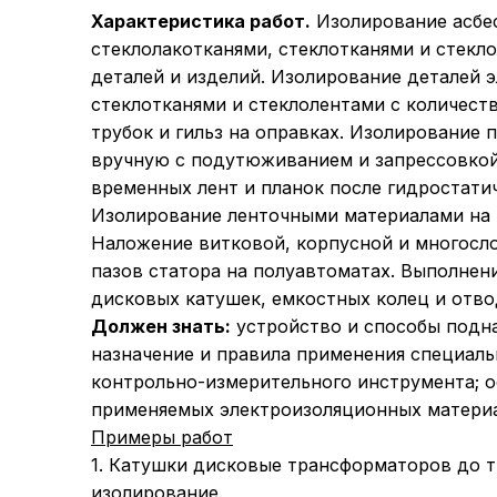
Характеристика работ.
Изолирование асбес
стеклолакотканями, стеклотканями и стекло
деталей и изделий. Изолирование деталей 
стеклотканями и стеклолентами с количеств
трубок и гильз на оправках. Изолирование
вручную с подутюживанием и запрессовкой
временных лент и планок после гидростати
Изолирование ленточными материалами на 
Наложение витковой, корпусной и многосл
пазов статора на полуавтоматах. Выполнен
дисковых катушек, емкостных колец и отв
Должен знать:
устройство и способы подн
назначение и правила применения специал
контрольно-измерительного инструмента; 
применяемых электроизоляционных матери
Примеры работ
1. Катушки дисковые трансформаторов до тр
изолирование.