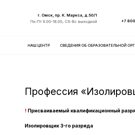
г. Омск, пр. К. Маркса, д.50/1
НАШ ЦЕНТР
+7 80
Пн-Пт 9.00-18.00, Сб-Вс выходной
СВЕДЕНИЯ ОБ ОБРАЗОВАТЕЛЬНОЙ ОРГАНИЗАЦИИ
РАБОЧИЕ ПРОФЕССИИ
НАШ ЦЕНТР
СВЕДЕНИЯ ОБ ОБРАЗОВАТЕЛЬНОЙ ОР
ОБУЧЕНИЕ
МАГАЗИН
НОВОСТИ
ТРУДОУСТРОЙСТВО
Профессия «Изолиров
КОНТАКТЫ
!
Присваиваемый квалификационный разря
Изолировщик 3-го разряда