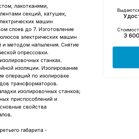
том, лакотканями,
Выдаются
лентами секций, катушек,
Удос
электрических машин
ом слоев до 7. Изготовление
Стоимост
3 60
 полюсов электрических машин
 и методом напыления. Снятие
ческой опрессовки.
изолировочных станках.
ойной изоляции. Изолирование
ие операций по изолировке
одов трансформаторов.
аладки изолировочных станков;
ьных приспособлений и
основные свойства
алов.
етьего габарита -