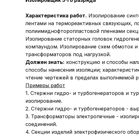
Изолировщик 5-го разряда
Характеристика работ.
Изолирование синт
лентами на термореактивных связующих, п
полиимиднофторопластовой пленками секций
Изолирование статорных головок гидроген
компаундом. Изолирование схем обмоток и
трансформаторов под нагрузкой.
Должен знать:
конструкцию и способы нал
способы нанесения изоляции; характеристи
чтение чертежей в пределах выполняемой р
Примеры работ
1. Стержни гидро- и турбогенераторов и ту
изолирование.
2. Стержни гидро- и турбогенераторов - вы
3. Трансформаторы электропечные - изолир
соединений.
4. Секции изделий электрофизического обор