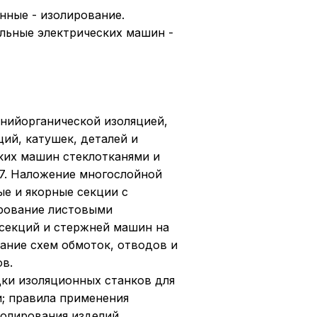
нные - изолирование.
льные электрических машин -
нийорганической изоляцией,
ий, катушек, деталей и
ких машин стеклотканями и
 7. Наложение многослойной
ые и якорные секции с
рование листовыми
секций и стержней машин на
ание схем обмоток, отводов и
в.
ки изоляционных станков для
; правила применения
олирования изделий.