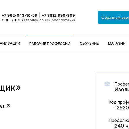
+7 962-043-10-59
|
+7 3812 999-309
Обратный зво
0-500-70-35
(звонок по РФ бесплатный)
ГАНИЗАЦИИ
ОБУЧЕНИЕ
МАГАЗИН
РАБОЧИЕ ПРОФЕССИИ
Профес
щик»
Изол
Код проф
д: 3
12520
Продолжи
240 ч