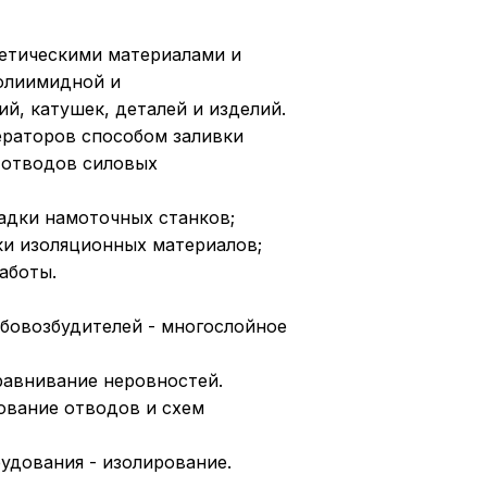
етическими материалами и
олиимидной и
, катушек, деталей и изделий.
ераторов способом заливки
 отводов силовых
адки намоточных станков;
ки изоляционных материалов;
аботы.
рбовозбудителей - многослойное
равнивание неровностей.
ование отводов и схем
удования - изолирование.