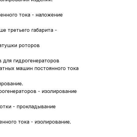
енного тока - наложение
е третьего габарита -
катушки роторов
в для гидрогенераторов
атных машин постоянного тока
ирование.
дрогенераторов - изолирование
мотки - прокладывание
нного тока - изолирование.