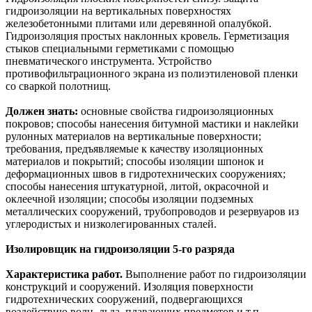
гидроизоляции на вертикальных поверхностях
железобетонными плитами или деревянной опалубкой.
Гидроизоляция простых наклонных кровель. Герметизация
стыков специальными герметиками с помощью
пневматического инструмента. Устройство
противофильтрационного экрана из полиэтиленовой пленки
со сваркой полотнищ.
Должен знать:
основные свойства гидроизоляционных
покровов; способы нанесения битумной мастики и наклейки
рулонных материалов на вертикальные поверхности;
требования, предъявляемые к качеству изоляционных
материалов и покрытий; способы изоляции шпонок и
деформационных швов в гидротехнических сооружениях;
способы нанесения штукатурной, литой, окрасочной и
оклеечной изоляции; способы изоляции подземных
металлических сооружений, трубопроводов и резервуаров из
углеродистых и низколегированных сталей.
Изолировщик на гидроизоляции 5-го разряда
Характеристика работ.
Выполнение работ по гидроизоляции
конструкций и сооружений. Изоляция поверхности
гидротехнических сооружений, подвергающихся
воздействию волн, льда, плавающих предметов и т.п.