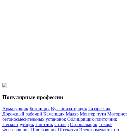
Мотористы
Моторист холодильных установок
Кровельщики
Кровельщик по стальным кровлям
Кровельщик по рулонным
кровлям и по кровлям из штучных материалов
Спецтехника
Водитель погрузчика
Машинист автогрейдера
Машинист
катка самоходного с гладкими вальцами
Машинист
экскаватора
Машинист бульдозера
Популярные профессии
Арматурщик
Бетонщик
Вулканизаторщик
Газорезчик
Дорожный рабочий
Каменщик
Маляр
Монтер пути
Моторист
бетоносмесительных установок
Облицовщик-плиточник
Пескоструйщик
Плотник
Столяр
Стропальщик
Токарь
Фрезеровщик
Шлифовщик
Штукатур
Электромеханик по