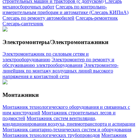
строительных машин и тракторов (с допуском)
Слесарь
механосборочных работ
Слесарь по контрольно-
измерительным приборам и автоматике (Слесарь КИПиА)
Слесарь по ремонту автомобилей
Слесарь-ремонтник
Слесарь-сантехник
Электромонтеры/Электромонтажники
Электромонтажник по силовым сетям и
электрооборудованию
Электромонтер по ремонту и
обслуживанию электрооборудования
Электромонтер-
линейщик по монтажу воздушных линий высокого
напряжения и контактной сети
Монтажники
Монтажник технологического оборудования и связанных с
ним конструкций
Монтажник строительных лесов и
подмостей
Монтажник систем вентиляции,
кондиционирования воздуха, пневмотранспорта и аспирации
Монтажник санитарно-технических систем и оборудования
Монтажник технологических трубопроводов
Монтажник