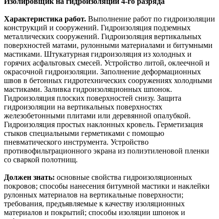
Изолировщик на гидроизоляции 4-го разряда
Характеристика работ.
Выполнение работ по гидроизоляции
конструкций и сооружений. Гидроизоляция подземных
металлических сооружений. Гидроизоляция вертикальных
поверхностей матами, рулонными материалами и битумными
мастиками. Штукатурная гидроизоляция из холодных и
горячих асфальтовых смесей. Устройство литой, оклеечной и
окрасочной гидроизоляции. Заполнение деформационных
швов в бетонных гидротехнических сооружениях холодными
мастиками. Заливка гидроизоляционных шпонок.
Гидроизоляция плоских поверхностей снизу. Защита
гидроизоляции на вертикальных поверхностях
железобетонными плитами или деревянной опалубкой.
Гидроизоляция простых наклонных кровель. Герметизация
стыков специальными герметиками с помощью
пневматического инструмента. Устройство
противофильтрационного экрана из полиэтиленовой пленки
со сваркой полотнищ.
Должен знать:
основные свойства гидроизоляционных
покровов; способы нанесения битумной мастики и наклейки
рулонных материалов на вертикальные поверхности;
требования, предъявляемые к качеству изоляционных
материалов и покрытий; способы изоляции шпонок и