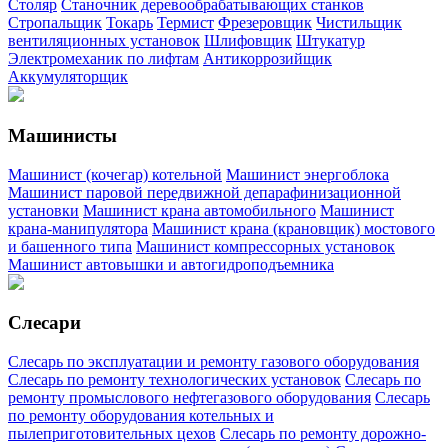
Столяр
Станочник деревообрабатывающих станков
Стропальщик
Токарь
Термист
Фрезеровщик
Чистильщик
вентиляционных установок
Шлифовщик
Штукатур
Электромеханик по лифтам
Антикоррозийщик
Аккумуляторщик
Машинисты
Машинист (кочегар) котельной
Машинист энергоблока
Машинист паровой передвижной депарафинизационной
установки
Машинист крана автомобильного
Машинист
крана-манипулятора
Машинист крана (крановщик) мостового
и башенного типа
Машинист компрессорных установок
Машинист автовышки и автогидроподъемника
Слесари
Слесарь по эксплуатации и ремонту газового оборудования
Слесарь по ремонту технологических установок
Слесарь по
ремонту промыслового нефтегазового оборудования
Слесарь
по ремонту оборудования котельных и
пылеприготовительных цехов
Слесарь по ремонту дорожно-