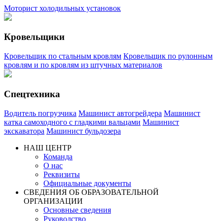
Моторист холодильных установок
Кровельщики
Кровельщик по стальным кровлям
Кровельщик по рулонным
кровлям и по кровлям из штучных материалов
Спецтехника
Водитель погрузчика
Машинист автогрейдера
Машинист
катка самоходного с гладкими вальцами
Машинист
экскаватора
Машинист бульдозера
НАШ ЦЕНТР
Команда
О нас
Реквизиты
Официальные документы
СВЕДЕНИЯ ОБ ОБРАЗОВАТЕЛЬНОЙ
ОРГАНИЗАЦИИ
Основные сведения
Руководство