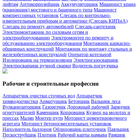
лифтам
Антикоррозийщик
Аккумуляторщик
Машинист крана
(крановщик) мостового и башенного типа
Машинист
компрессорных установок
Слесарь по контрольно-
измерительным приборам и автоматике (Слесарь КИПиА)
Слесарь по ремонту автомобилей
Слесарь-сантехник
Электромонтажник по силовым сетям и
электрооборудованию
Электромонтер по ремонту и
обслуживанию электрооборудования
Монтажник каркасно-
обшивных конструкций
Монтажник по монтажу стальных и
железобетонных конструкций
Оператор котельной
Изолировщик на термоизоляции
Электрогазосварщик
Электросварщик ручной сварки
Водитель погрузчика
Рабочие и строительные профессии
Аппаратчик очистки сточных вод
Аппаратчик
химводоочистки
Арматурщик
Бетонщик
Вальщик леса
Вулканизаторщик
Газорезчик
Дорожный рабочий
Зарядчик
огнетушителей
Каменщик
Копровщик
Кузнец на молотах и
прессах
Маляр
Монтер пути
Моторист цементировочного
агрегата
Моторист бетоносмесительных установок
Наполнитель баллонов
Облицовщик-плиточник
Паяльщик
Пескоструйщик
Плотник
Рабочий карты намыва
Рамщик