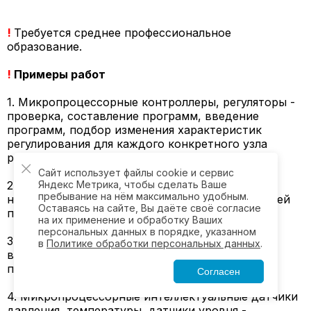
!
Требуется среднее профессиональное
образование.
!
Примеры работ
1. Микропроцессорные контроллеры, регуляторы -
проверка, составление программ, введение
программ, подбор изменения характеристик
регулирования для каждого конкретного узла
регулирования.
Сайт использует файлы cookie и сервис
2. Микропроцессорные логические схемы -
Яндекс Метрика, чтобы сделать Ваше
пребывание на нём максимально удобным.
наладка, проверка, определение неисправностей
Оставаясь на сайте, Вы даёте своё согласие
по тестам.
на их применение и обработку Ваших
персональных данных в порядке, указанном
3. Микропроцессорные приборы с цифровыми
в
Политике обработки персональных данных
.
входами и выходами - проверка, составление
программ.
Согласен
4. Микропроцессорные интеллектуальные датчики
давления, температуры, датчики уровня -