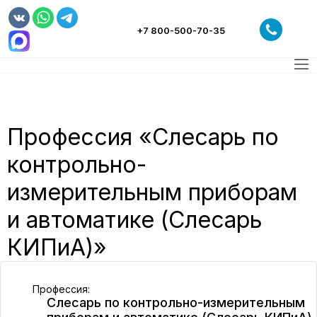
+7 800-500-70-35
НАШ ЦЕНТР
СВЕДЕНИЯ ОБ ОБРАЗОВАТЕЛЬНОЙ ОРГАНИЗАЦИИ
РАБОЧИЕ ПРОФЕССИИ
ОБУЧЕНИЕ
Профессия «Слесарь по
МАГАЗИН
контрольно-
НОВОСТИ
измерительным приборам
ТРУДОУСТРОЙСТВО
и автоматике (Слесарь
КОНТАКТЫ
КИПиА)»
Профессия:
Слесарь по контрольно-измерительным